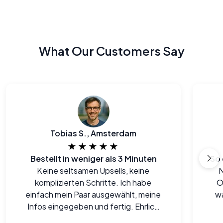
What Our Customers Say
Tobias S., Amsterdam
★★★★★
Bestellt in weniger als 3 Minuten
Keine seltsamen Upsells, keine
N
komplizierten Schritte. Ich habe
O
einfach mein Paar ausgewählt, meine
wa
Infos eingegeben und fertig. Ehrlich
gesagt, einer der einfachsten Online-
pe