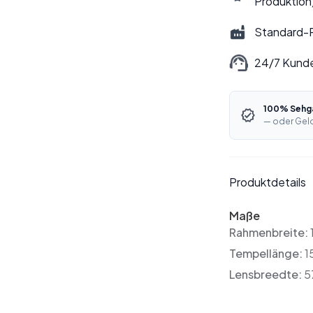
Produktion
Standard-P
24/7 Kund
100% Sehga
— oder Geld
Produktdetails
Maße
Rahmenbreite:
Tempellänge:
1
Lensbreedte:
5