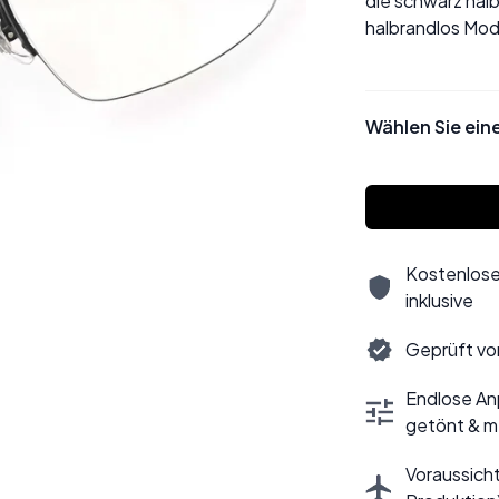
die schwarz halbr
halbrandlos Mod
Wählen Sie ein
Kostenlose
inklusive
Geprüft vo
Endlose Anp
getönt & m
Voraussicht