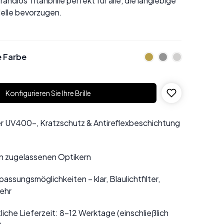
andlos Titanbrille perfekt für alle, die langlebige
elle bevorzugen.
e Farbe
Konfigurieren Sie Ihre Brille
r UV400-, Kratzschutz & Antireflexbeschichtung
n zugelassenen Optikern
assungsmöglichkeiten – klar, Blaulichtfilter,
ehr
liche Lieferzeit: 8–12 Werktage (einschließlich