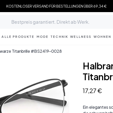
KOSTENLOSER VERSAND FÜR BESTELLUNGEN ÜBER 69,34 €
ALLE PRODUKTE
MODE
TECHNIK
WELLNESS
WOHNEN
hwarze Titanbrille #BS2419-0028
Halbra
Titanb
17
,
27
€
Ein elegantes s