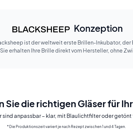
Konzeption
cksheep ist der weltweit erste Brillen-Inkubator, der 
ie erhalten Ihre Brille direkt vom Hersteller, ohne Z
Sie die richtigen Gläser für Ihr
 sind anpassbar – klar, mit Blaulichtfilter oder getön
* Die Produktionszeit variiert je nach Rezept zwischen 1 und 4 Tagen.