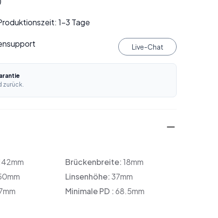
)
roduktionszeit: 1–3 Tage
ensupport
Live-Chat
rantie
 zurück.
142mm
Brückenbreite:
18mm
50mm
Linsenhöhe:
37mm
7mm
Minimale PD :
68.5mm