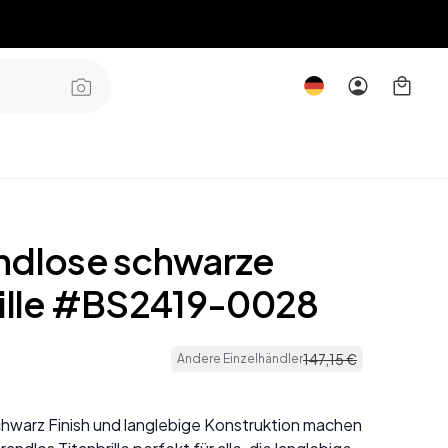
ndlose schwarze
rille #BS2419-0028
147
,
15
€
Andere Einzelhändler
chwarz Finish und langlebige Konstruktion machen