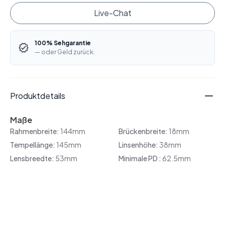
Live-Chat
100% Sehgarantie
— oder Geld zurück.
Produktdetails
Maße
Rahmenbreite:
144mm
Brückenbreite:
18mm
Tempellänge:
145mm
Linsenhöhe:
38mm
Lensbreedte:
53mm
Minimale PD :
62.5mm