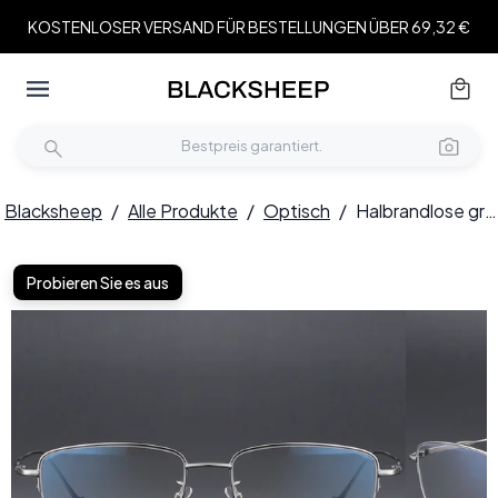
KOSTENLOSER VERSAND FÜR BESTELLUNGEN ÜBER 69,32 €
Blacksheep
/
Alle Produkte
/
Optisch
/
Halbrandlose graue Titanbrille #BS1913-0358
Probieren Sie es aus