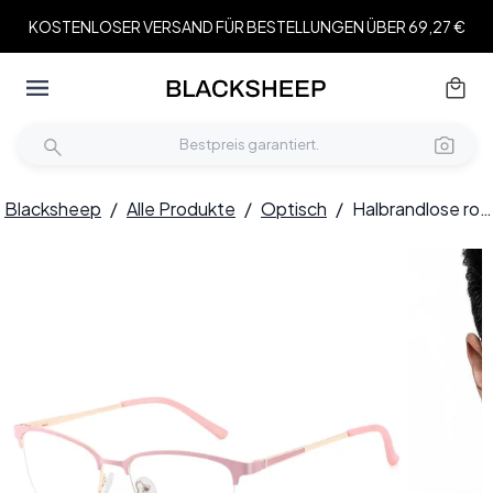
KOSTENLOSER VERSAND FÜR BESTELLUNGEN ÜBER 69,27 €
Blacksheep
/
Alle Produkte
/
Optisch
/
Halbrandlose rosa Metallbrille #BS2425-0454