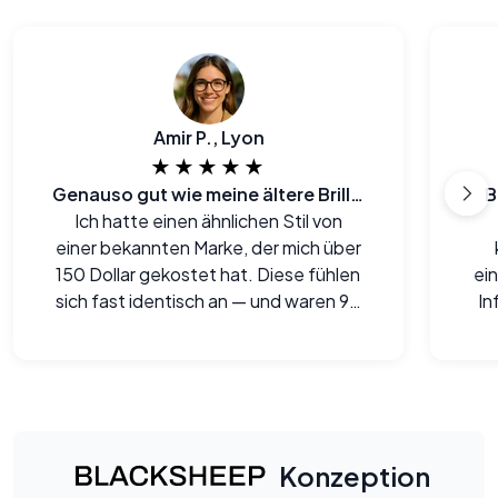
Amir P., Lyon
★★★★★
Genauso gut wie meine ältere Brille einer großen Marke
B
Ich hatte einen ähnlichen Stil von
einer bekannten Marke, der mich über
150 Dollar gekostet hat. Diese fühlen
ei
sich fast identisch an — und waren 90
In
% günstiger.
ges
Konzeption