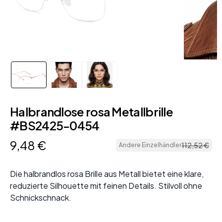
Halbrandlose rosa Metallbrille
#BS2425-0454
9
,
48
€
112
,
52
€
Andere Einzelhändler
Die halbrandlos rosa Brille aus Metall bietet eine klare,
reduzierte Silhouette mit feinen Details. Stilvoll ohne
Schnickschnack.