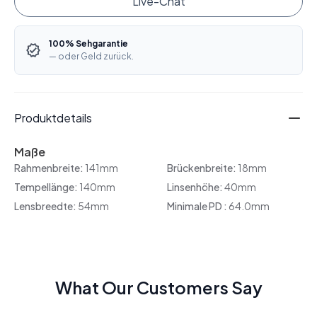
Live-Chat
100% Sehgarantie
— oder Geld zurück.
Produktdetails
Maße
Rahmenbreite:
141mm
Brückenbreite:
18mm
Tempellänge:
140mm
Linsenhöhe:
40mm
Lensbreedte:
54mm
Minimale PD :
64.0mm
What Our Customers Say