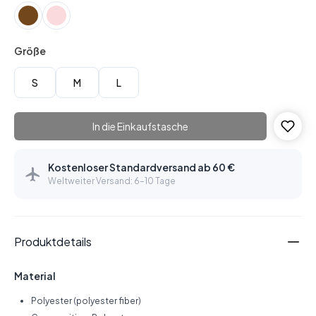
Größe
S
M
L
In die Einkaufstasche
Kostenloser Standardversand ab 60 €
Weltweiter Versand: 6–10 Tage
Produktdetails
Material
Polyester (polyester fiber)