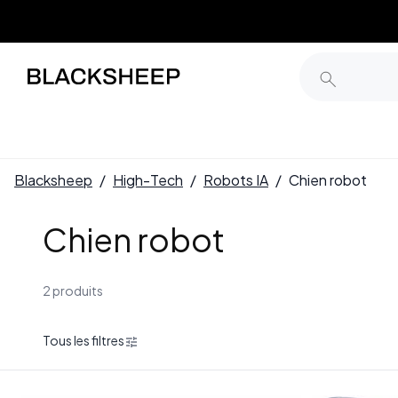
Blacksheep
/
High-Tech
/
Robots IA
/
Chien robot
Chien robot
2 produits
Tous les filtres