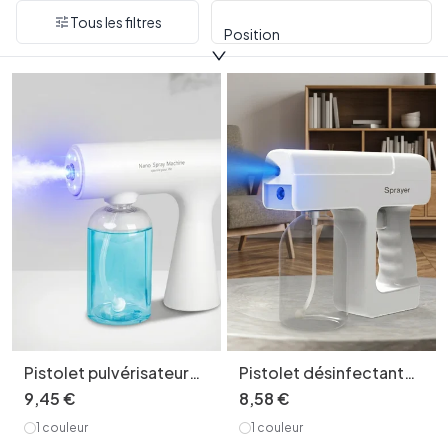
Tous les filtres
Position
Pistolet pulvérisateur
Pistolet désinfectant
de désinfection
antivirus à lumière
9
,
45
€
8
,
58
€
portatif antivirus K5S,
bleue, portable et sans
1 couleur
1 couleur
machine de stérilisation
fil, pour une