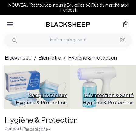
NOUVEAU! Retrouvez-nous à Bruxelles 68 Rue du Marché aux
Herbes!
Blacksheep
/
Bien-être
/
Hygiène & Protection
Masques faciaux
Désinfection & Santé
Hygiène & Protection
Hygiène & Protection
Hygiène & Protection
7 produits
Par catégorie