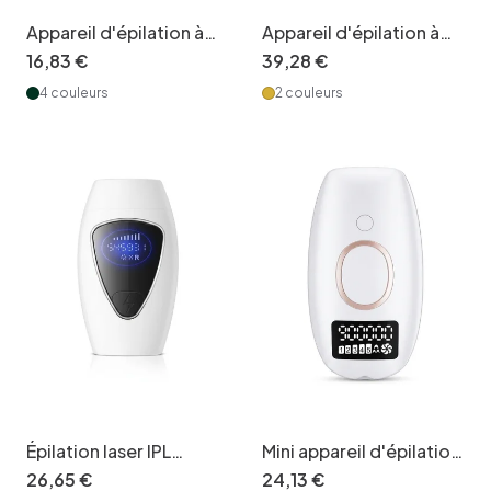
Appareil d'épilation à
Appareil d'épilation à
lumière pulsée (IPL),
lumière pulsée
16
,
83
€
39
,
28
€
utilisation permanente
refroidissante, 5
4 couleurs
2 couleurs
et indolore à domicile
vitesses, corps entier
Épilation laser IPL
Mini appareil d'épilation
indolore, technologie
à lumière pulsée (IPL),
26
,
65
€
24
,
13
€