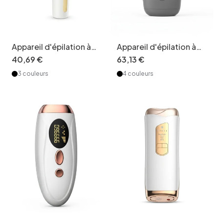
Appareil d'épilation à
Appareil d'épilation à
lumière pulsée 3 en 1,
lumière pulsée Sapphire
40
,
69
€
63
,
13
€
900 000 flashs, 8
Ice, technologie de
3 couleurs
4 couleurs
niveaux
refroidissement
indolore