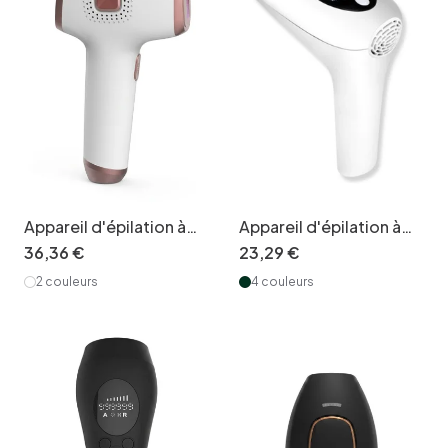
Appareil d'épilation à
Appareil d'épilation à
lumière pulsée par
lumière pulsée (IPL),
36
,
36
€
23
,
29
€
refroidissement glacé,
900 000 flashs,
2 couleurs
4 couleurs
9 niveaux, 999 000
capteur cutané
flashs