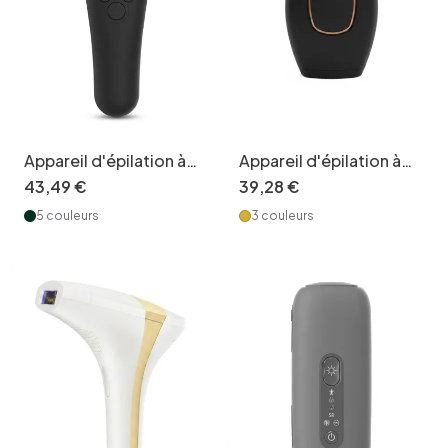
Appareil d'épilation à
Appareil d'épilation à
lumière pulsée (IPL)
lumière pulsée (IPL)
43
,
49
€
39
,
28
€
avec refroidissement
avancé, lampe à quartz,
5 couleurs
3 couleurs
intégré, 999 000 flashs
5 niveaux