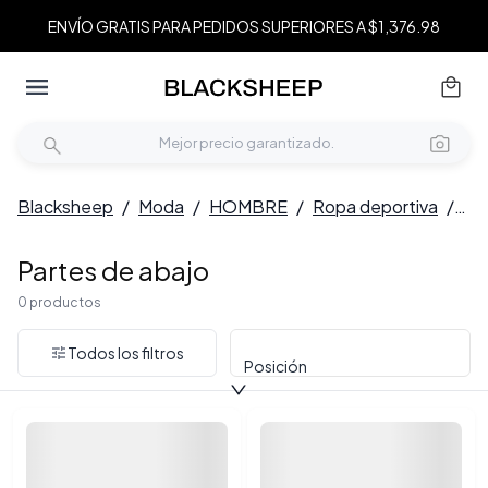
ENVÍO GRATIS PARA PEDIDOS SUPERIORES A $1,376.98
Blacksheep
/
Moda
/
HOMBRE
/
Ropa deportiva
/
Pa
Partes de abajo
0 productos
Todos los filtros
Posición