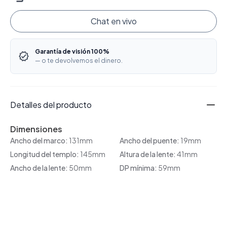
Chat en vivo
Garantía de visión 100%
— o te devolvemos el dinero.
Detalles del producto
Dimensiones
Ancho del marco:
131mm
Ancho del puente:
19mm
Longitud del templo:
145mm
Altura de la lente:
41mm
Ancho de la lente:
50mm
DP mínima:
59mm