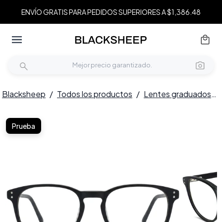
ENVÍO GRATIS PARA PEDIDOS SUPERIORES A $1,386.48
Blacksheep
/
Todos los productos
/
Lentes graduados
/
Prueba