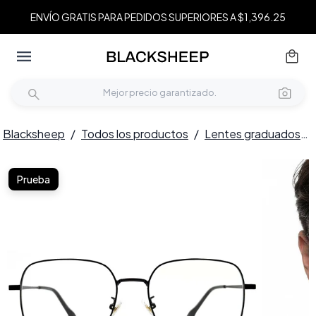
ENVÍO GRATIS PARA PEDIDOS SUPERIORES A $1,396.25
Blacksheep
/
Todos los productos
/
Lentes graduados
/
Prueba