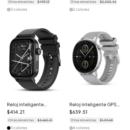
Otros minoristas
$
499
.
13
Otros minoristas
$
2
,
055
.
46
llamadas Bluetooth y
Monitor de salud y
música - Correa de
estado físico
3 colores
2 colores
silicona
Reloj inteligente
Reloj inteligente GPS
inalámbrico con
VG53 Pro - Monitor de
$
414
.
21
$
639
.
51
seguimiento de
actividad física con
Otros minoristas
$
3
,
660
.
31
Otros minoristas
$
1
,
119
.
58
actividad y monitor de
pantalla AMOLED de
frecuencia cardíaca
1,43"
3 colores
4 colores