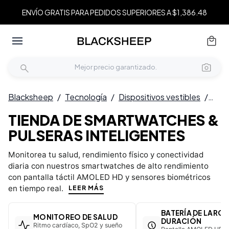
ENVÍO GRATIS PARA PEDIDOS SUPERIORES A $1,386.48
Blacksheep
/
Tecnología
/
Dispositivos vestibles
/
Relo
TIENDA DE SMARTWATCHES &
PULSERAS INTELIGENTES
Monitorea tu salud, rendimiento físico y conectividad
diaria con nuestros smartwatches de alto rendimiento
con pantalla táctil AMOLED HD y sensores biométricos
en tiempo real.
LEER MÁS
BATERÍA DE LARGA
MONITOREO DE SALUD
DURACIÓN
Ritmo cardíaco, SpO2 y sueño