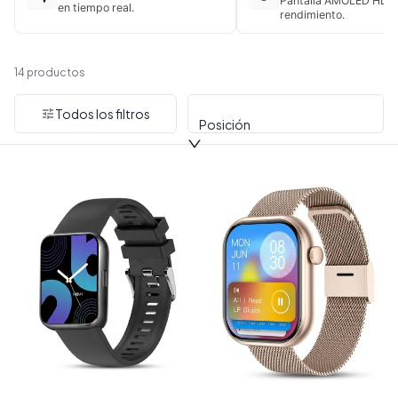
Pantalla AMOLED HD y 
en tiempo real.
rendimiento.
Relojes inteligentes
14 productos
Todos los filtros
Posición