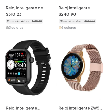
Reloj inteligente de
Reloj inteligente
seguimiento de
deportivo CT2 Fashion
$
310
.
23
$
240
.
90
actividad física VS13
con pantalla HD y
Otros minoristas
$
526
.
86
Otros minoristas
$
559
.
79
con pantalla cuadrada
monitor de salud -
de 1,75 pulgadas.
Acero inoxidable +
3 colores
3 colores
correa de silicona.
Reloj inteligente
Reloj inteligente ZW59