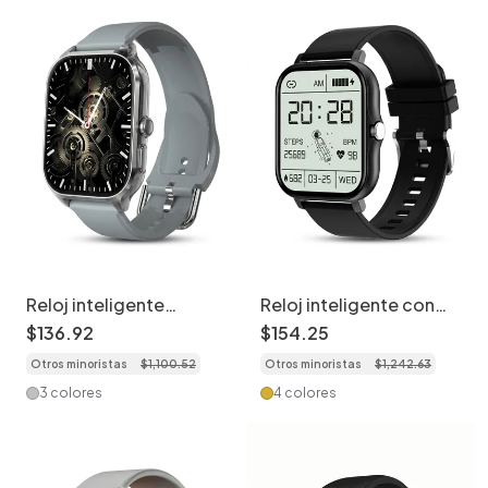
Reloj inteligente
Reloj inteligente con
AMOLED de 2,01" -
pantalla táctil completa
$
136
.
92
$
154
.
25
Monitor de actividad
de 1,83" y monitor de
Otros minoristas
$
1
,
100
.
52
Otros minoristas
$
1
,
242
.
63
física y esferas
actividad física CXI-
personalizables CXI-
00006
3 colores
4 colores
00007