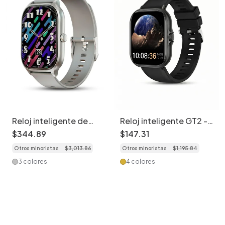
Reloj inteligente de
Reloj inteligente GT2 -
seguimiento de
Correa de silicona con
$
344
.
89
$
147
.
31
actividad física con
llamadas inalámbricas,
Otros minoristas
$
3
,
013
.
86
Otros minoristas
$
1
,
195
.
84
monitor de frecuencia
monitor de actividad
cardíaca CXI-00005
física y notificaciones
3 colores
4 colores
CXI-00003