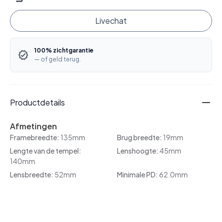
Livechat
100% zichtgarantie
— of geld terug.
Productdetails
Afmetingen
Framebreedte:
135mm
Brug breedte:
19mm
Lengte van de tempel:
Lenshoogte:
45mm
140mm
Lensbreedte:
52mm
Minimale PD:
62.0mm