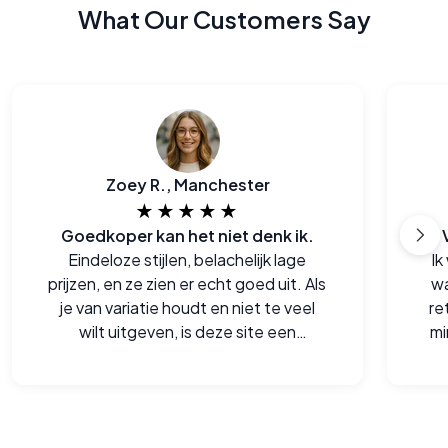
What Our Customers Say
Zoey R., Manchester
★★★★★
Goedkoper kan het niet denk ik.
Eindeloze stijlen, belachelijk lage
Ik
prijzen, en ze zien er echt goed uit. Als
wa
je van variatie houdt en niet te veel
re
wilt uitgeven, is deze site een
mi
goudmijn.