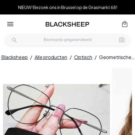
NIEUW! Bezoek ons in Brussel op de Grasmarkt 68!
Blacksheep
/
Alle producten
/
Optisch
/
Geometrische zwarte metalen bril #BS0406-0287