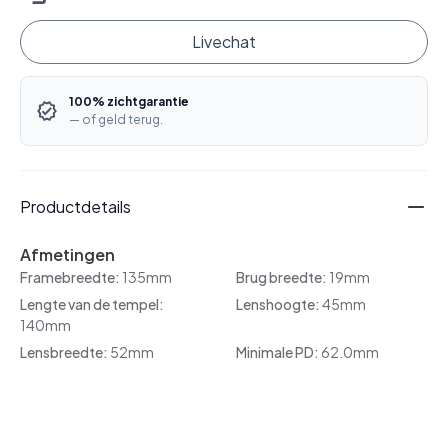
Livechat
100% zichtgarantie
— of geld terug.
Productdetails
Afmetingen
Framebreedte:
135mm
Brug breedte:
19mm
Lengte van de tempel:
Lenshoogte:
45mm
140mm
Lensbreedte:
52mm
Minimale PD:
62.0mm