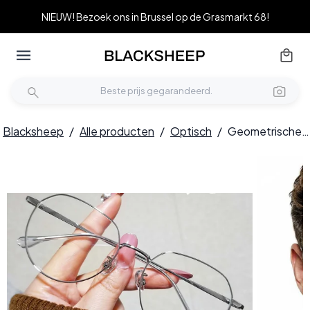
NIEUW! Bezoek ons in Brussel op de Grasmarkt 68!
Blacksheep
/
Alle producten
/
Optisch
/
Geometrische zilveren metalen bril #BS0406-0286