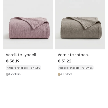
Verdikte Lyocell
Verdikte katoen-
katoen-linnenmix,
linnenmix,
€
38
,
19
€
51
,
22
machinewasbaar,
machinewasbaar,
Andere retailers
€
47
,
60
Andere retailers
€
129
,
26
ademend, zacht plaid
ademend, zacht plaid
4 colors
4 colors