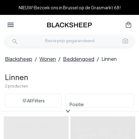
NIEUW! Bezoek ons in Brussel op de Grasmarkt 68!
Blacksheep
/
Wonen
/
Beddengoed
/
Linnen
Linnen
2 producten
All Filters
Positie