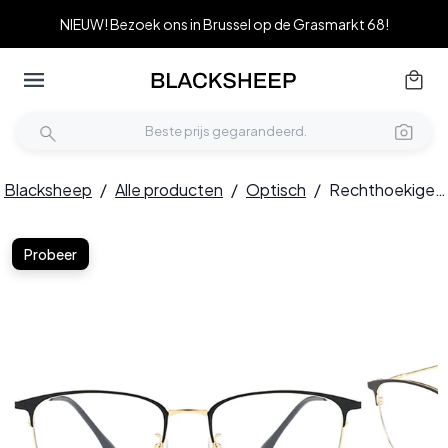
NIEUW! Bezoek ons in Brussel op de Grasmarkt 68!
Blacksheep
/
Alle producten
/
Optisch
/
Rechthoekige gouden metalen glazen #BS0406-0173
Probeer