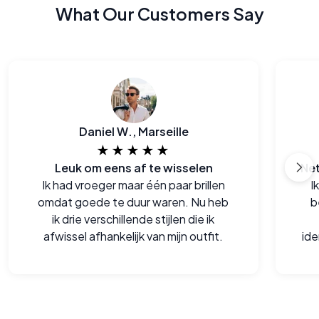
What Our Customers Say
Daniel W., Marseille
★★★★★
Leuk om eens af te wisselen
Ik had vroeger maar één paar brillen
I
omdat goede te duur waren. Nu heb
b
ik drie verschillende stijlen die ik
afwissel afhankelijk van mijn outfit.
id