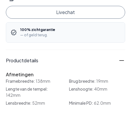
Livechat
100% zichtgarantie
— of geld terug.
Productdetails
Afmetingen
Framebreedte:
138mm
Brug breedte:
19mm
Lengte van de tempel:
Lenshoogte:
40mm
142mm
Lensbreedte:
52mm
Minimale PD:
62.0mm