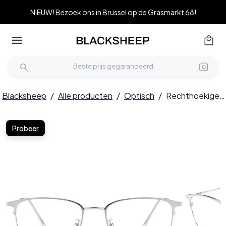
NIEUW! Bezoek ons in Brussel op de Grasmarkt 68!
Blacksheep
/
Alle producten
/
Optisch
/
Rechthoekige zilveren metalen bril #BS0406-0171
Probeer