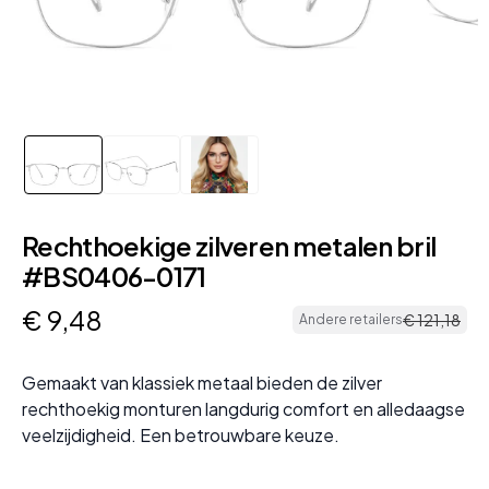
Rechthoekige zilveren metalen bril
#BS0406-0171
€
9
,
48
€
121
,
18
Andere retailers
Gemaakt van klassiek metaal bieden de zilver
rechthoekig monturen langdurig comfort en alledaagse
veelzijdigheid. Een betrouwbare keuze.