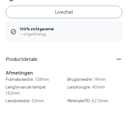
Livechat
100% zichtgarantie
— of geld terug.
Productdetails
Afmetingen
Framebreedte:
138mm
Brug breedte:
19mm
Lengte van de tempel:
Lenshoogte:
40mm
142mm
Lensbreedte:
52mm
Minimale PD:
62.0mm