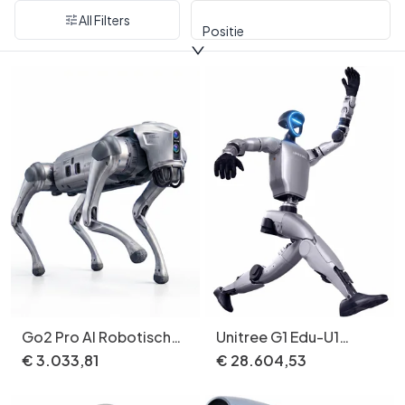
All Filters
Positie
Go2 Pro AI Robotische
Unitree G1 Edu-U1
Hond Slimme
Geavanceerde
€
3
.
033
,
81
€
28
.
604
,
53
Volgfunctie 4G eSIM
humanoïde robot