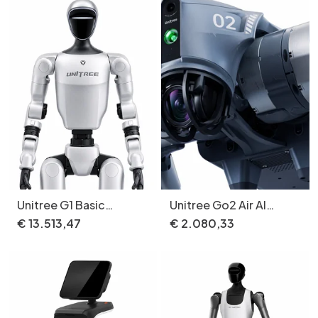
Unitree G1 Basic
Unitree Go2 Air AI
humanoïde robot 1,3 m
Robot Hond 15kg 12
€
13
.
513
,
47
€
2
.
080
,
33
35 kg
Motoren