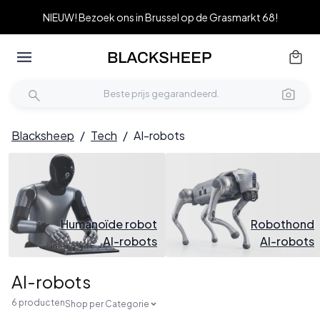
NIEUW! Bezoek ons in Brussel op de Grasmarkt 68!
Blacksheep
/
Tech
/
AI-robots
Humanoïde robot
Robothond
AI-robots
AI-robots
AI-robots
6 producten
Shop per Categorie