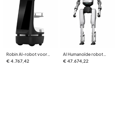
Robin AI-robot voor
AI Humanoïde robot
gezinsgezondheidsmanagement
Tiangong Walker-basis
€
4
.
767
,
42
€
47
.
674
,
22