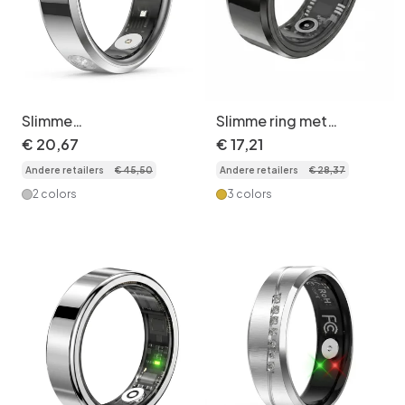
Slimme
Slimme ring met
gezondheidsring HR01
gezondheidstracker:
€
20
,
67
€
17
,
21
- Activiteitstracker en
slaap, hartslag, SpO2,
Andere retailers
€
45
,
50
Andere retailers
€
28
,
37
slaapmonitor
activiteit en meer.
2 colors
3 colors