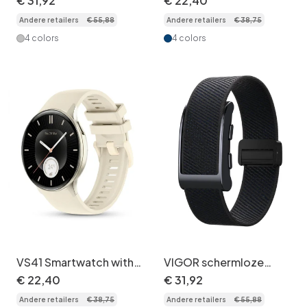
€
31
,
92
€
22
,
40
AMOLED fitness tracker
BT Call
Andere retailers
€
55
,
88
Andere retailers
€
38
,
75
4 colors
4 colors
VS41 Smartwatch with
VIGOR schermloze
AMOLED Display &
GPS-
€
22
,
40
€
31
,
92
Health Tracking
gezondheidstracker
Andere retailers
€
38
,
75
Andere retailers
€
55
,
88
smartband