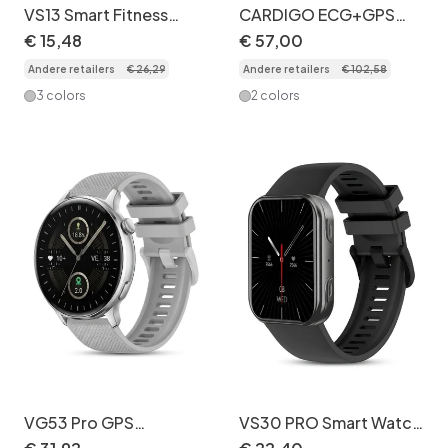
VS13 Smart Fitness
CARDIGO ECG+GPS
Tracker Horloge met
Premium Professionele
€
15
,
48
€
57
,
00
1,75 inch vierkant
Smartwatch -
Andere retailers
€
26
,
29
Andere retailers
€
102
,
58
scherm
Gezondheids- en
fitnesstracker
3 colors
2 colors
VG53 Pro GPS
VS30 PRO Smart Watch
Smartwatch - 1,43 inch
with AMOLED Screen &