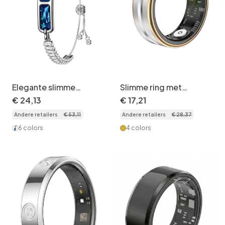
Elegante slimme
Slimme ring met
armband met
gezondheidstracker:
€
24
,
13
€
17
,
21
activiteitstracker en
meet slaap, hartslag,
Andere retailers
€
53
,
11
Andere retailers
€
28
,
37
gezondheidsmonitor.
SpO2 en activiteit
6 colors
4 colors