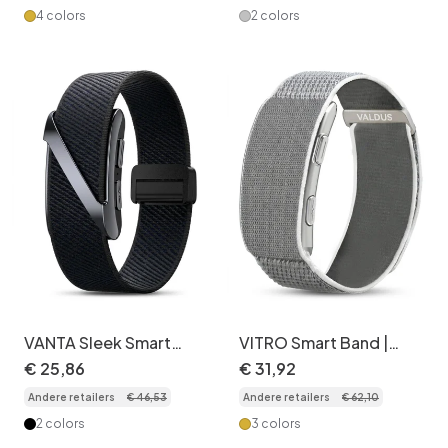
4 colors
2 colors
VANTA Sleek Smart
VITRO Smart Band |
Fitness Tracker met
ECG-fitness tracker
€
25
,
86
€
31
,
92
comfortabele
met nylon band
Andere retailers
€
46
,
53
Andere retailers
€
62
,
10
elastische band
2 colors
3 colors