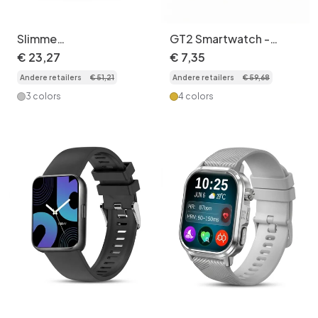
Slimme
GT2 Smartwatch -
gezondheidsring met
Siliconen horlogeband
€
23
,
27
€
7
,
35
activiteitstracker |
met draadloos bellen,
Andere retailers
€
51
,
21
Andere retailers
€
59
,
68
Slaap- en
fitnesstracker en
hartslagmonitor
notificaties CXI-00003
3 colors
4 colors