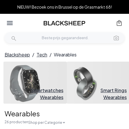
NIEUW! Bezoek ons in Brussel op de Grasmarkt 68!
Blacksheep
/
Tech
/
Wearables
Smartwatches
Smart Rings
Wearables
Wearables
Wearables
26 producten
Shop per Categorie