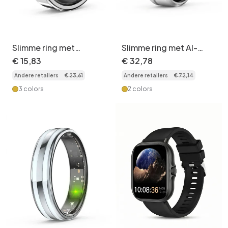
Slimme ring met
Slimme ring met AI-
gezondheidstracker:
vibratie:
€
15
,
83
€
32
,
78
Gezondheidsmonitoringsring
gezondheidstracker
Andere retailers
€
23
,
61
Andere retailers
€
72
,
14
met slaap- en
hartslagmonitoring
3 colors
2 colors