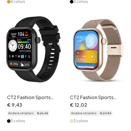
00006
00008
4 colors
3 colors
CT2 Fashion Sports
CT2 Fashion Sports
Smartwatch met HD-
Smartwatch met HD-
€
9
,
43
€
12
,
02
scherm en
scherm en
Andere retailers
€
21
,
45
Andere retailers
€
27
,
94
gezondheidsmonitor -
gezondheidsmonitor -
Siliconen horlogeband
Roestvrijstalen +
3 colors
3 colors
siliconen