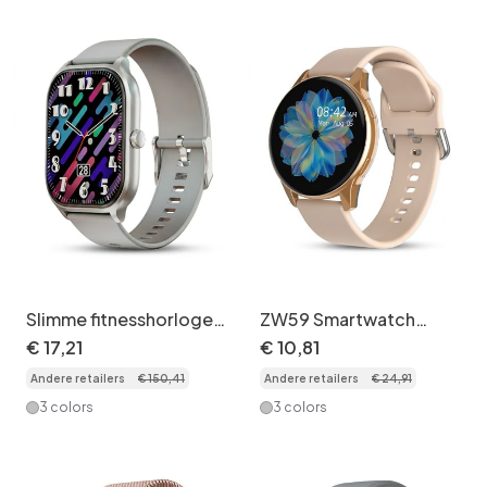
horlogebandset
Slimme fitnesshorloge
ZW59 Smartwatch
met hartslagmeter CXI-
Fitness Tracker met
€
17
,
21
€
10
,
81
00005
Bluetooth-bellen en
Andere retailers
€
150
,
41
Andere retailers
€
24
,
91
muziek - Siliconen
horlogeband
3 colors
3 colors