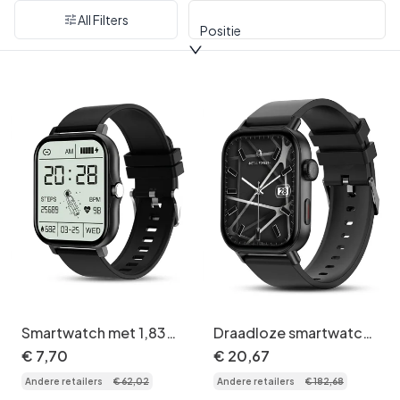
All Filters
Positie
Smartwatch met 1,83
Draadloze smartwatch
inch volledig
met
€
7
,
70
€
20
,
67
touchscreen en
activiteitsregistratie en
Andere retailers
€
62
,
02
Andere retailers
€
182
,
68
fitnesstracker CXI-
hartslagmeter CXI-