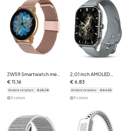
ZW59 Smartwatch met
2,01 inch AMOLED
bel- en muziekspeler -
smartwatch - fitness
€
11
,
16
€
6
,
83
Roestvrij staal +
tracker & aanpasbare
Andere retailers
€
25
,
78
Andere retailers
€
54
,
92
siliconen horlogeband
wijzerplaten CXI-
set
00007
3 colors
3 colors