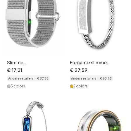
Slimme
Elegante slimme
gezondheidstracker,
armband met
€
17
,
21
€
27
,
59
comfortabele armband
activiteitstracker -
Andere retailers
€
37
,
88
Andere retailers
€
60
,
72
| Hartslag-, slaap- en
hartslag- en
SpO2-monitor
slaapmeting
3 colors
2 colors