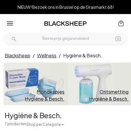
NIEUW! Bezoek ons in Brussel op de Grasmarkt 68!
Blacksheep
/
Wellness
/
Hygiëne & Besch.
Mondkapjes
Ontsmetting
Hygiëne & Besch.
Hygiëne & Besch.
Hygiëne & Besch.
7 producten
Shop per Categorie