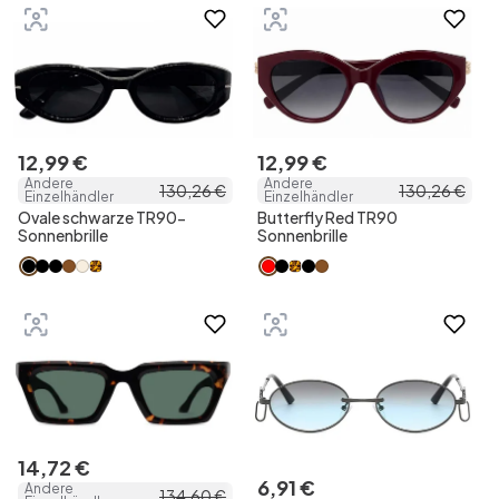
12
,
99
€
12
,
99
€
Andere
Andere
130
,
26
€
130
,
26
€
Einzelhändler
Einzelhändler
Ovale schwarze TR90-
Butterfly Red TR90
Sonnenbrille
Sonnenbrille
14
,
72
€
6
,
91
€
Andere
134
,
60
€