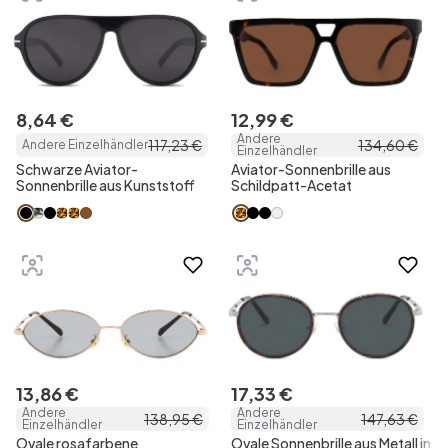
8
,
64
€
12
,
99
€
Andere
117
,
23
€
134
,
60
€
Andere Einzelhändler
Einzelhändler
Schwarze Aviator-
Aviator-Sonnenbrille aus
Sonnenbrille aus Kunststoff
Schildpatt-Acetat
13
,
86
€
17
,
33
€
Andere
Andere
138
,
95
€
147
,
63
€
Einzelhändler
Einzelhändler
Ovale rosafarbene
Ovale Sonnenbrille aus Metall in