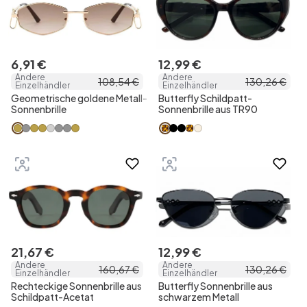
6
,
91
€
12
,
99
€
Andere
Andere
108
,
54
€
130
,
26
€
Einzelhändler
Einzelhändler
Geometrische goldene Metall-
Butterfly Schildpatt-
Sonnenbrille
Sonnenbrille aus TR90
21
,
67
€
12
,
99
€
Andere
Andere
160
,
67
€
130
,
26
€
Einzelhändler
Einzelhändler
Rechteckige Sonnenbrille aus
Butterfly Sonnenbrille aus
Schildpatt-Acetat
schwarzem Metall