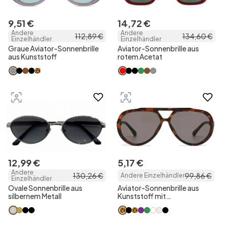
9
,
51
€
14
,
72
€
Andere
Andere
112
,
89
€
134
,
60
€
Einzelhändler
Einzelhändler
Graue Aviator-Sonnenbrille
Aviator-Sonnenbrille aus
aus Kunststoff
rotem Acetat
12
,
99
€
5
,
17
€
Andere
130
,
26
€
99
,
86
€
Andere Einzelhändler
Einzelhändler
Ovale Sonnenbrille aus
Aviator-Sonnenbrille aus
silbernem Metall
Kunststoff mit
Schildpattmuster