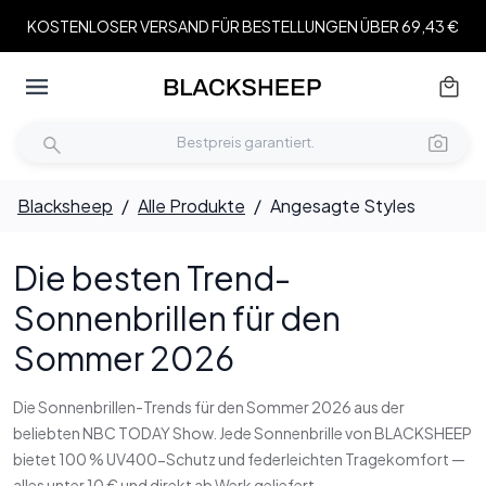
KOSTENLOSER VERSAND FÜR BESTELLUNGEN ÜBER 69,43 €
Blacksheep
/
Alle Produkte
/
Angesagte Styles
Die besten Trend-
Sonnenbrillen für den
Sommer 2026
Die Sonnenbrillen-Trends für den Sommer 2026 aus der
beliebten NBC TODAY Show. Jede Sonnenbrille von BLACKSHEEP
bietet 100 % UV400-Schutz und federleichten Tragekomfort —
alles unter 10 € und direkt ab Werk geliefert.