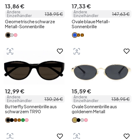
13
,
86
€
17
,
33
€
Andere
Andere
138
,
95
€
147
,
63
€
Einzelhändler
Einzelhändler
Geometrische schwarze
Ovale blaue Metall-
Metall-Sonnenbrille
Sonnenbrille
12
,
99
€
15
,
59
€
Andere
Andere
130
,
26
€
138
,
95
€
Einzelhändler
Einzelhändler
Butterfly Sonnenbrille aus
Ovale Sonnenbrille aus
schwarzem TR90
goldenem Metall