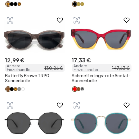
12
,
99
€
17
,
33
€
Andere
Andere
130
,
26
€
147
,
63
€
Einzelhändler
Einzelhändler
Butterfly Brown TR90
Schmetterlings-rote Acetat-
Sonnenbrille
Sonnenbrille