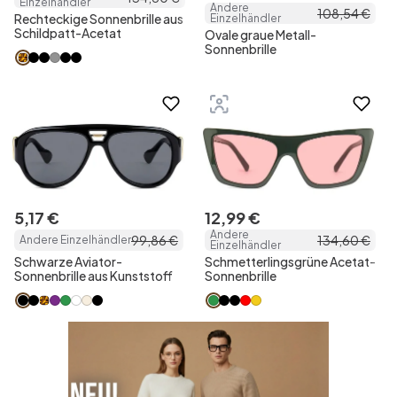
Einzelhändler
Andere
108
,
54
€
Rechteckige Sonnenbrille aus
Einzelhändler
Schildpatt-Acetat
Ovale graue Metall-
Sonnenbrille
5
,
17
€
12
,
99
€
Andere
99
,
86
€
134
,
60
€
Andere Einzelhändler
Einzelhändler
Schwarze Aviator-
Schmetterlingsgrüne Acetat-
Sonnenbrille aus Kunststoff
Sonnenbrille