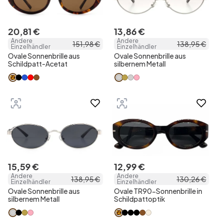
20
,
81
€
13
,
86
€
Andere
Andere
151
,
98
€
138
,
95
€
Einzelhändler
Einzelhändler
Ovale Sonnenbrille aus
Ovale Sonnenbrille aus
Schildpatt-Acetat
silbernem Metall
15
,
59
€
12
,
99
€
Andere
Andere
138
,
95
€
130
,
26
€
Einzelhändler
Einzelhändler
Ovale Sonnenbrille aus
Ovale TR90-Sonnenbrille in
silbernem Metall
Schildpattoptik