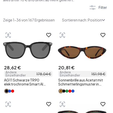
Filter
Zeige 1-36 von 167 Ergebnissen
Sortieren nach: Position
28
,
62
€
20
,
81
€
Andere
Andere
178
,
04
€
151
,
98
€
Einzelhändler
Einzelhändler
AG11 Schwarze TR90
Sonnenbrille aus Acetat mit
elektrochrome Smart AI
Schmetterlingsmuster in
Sonnenbrille
Schildpattoptik