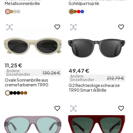
Metallsonnenbrille
Schildpattoptik
11
,
25
€
49
,
47
€
Andere
130
,
26
€
Einzelhändler
Andere
212
,
79
€
Ovale Sonnenbrille aus
Einzelhändler
cremefarbenem TR90
G2 Rechteckige schwarze
TR90 Smart AI Brille