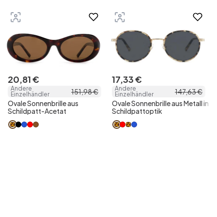
20
,
81
€
17
,
33
€
Andere
Andere
151
,
98
€
147
,
63
€
Einzelhändler
Einzelhändler
Ovale Sonnenbrille aus
Ovale Sonnenbrille aus Metall in
Schildpatt-Acetat
Schildpattoptik