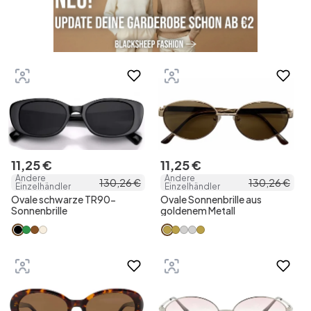
11
,
25
€
11
,
25
€
Andere
Andere
130
,
26
€
130
,
26
€
Einzelhändler
Einzelhändler
Ovale schwarze TR90-
Ovale Sonnenbrille aus
Sonnenbrille
goldenem Metall