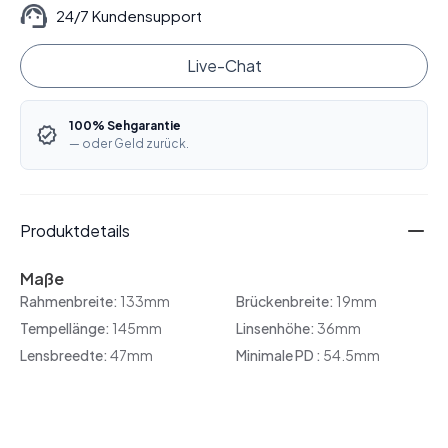
24/7 Kundensupport
Live-Chat
100% Sehgarantie
— oder Geld zurück.
Produktdetails
Maße
Rahmenbreite:
133mm
Brückenbreite:
19mm
Tempellänge:
145mm
Linsenhöhe:
36mm
Lensbreedte:
47mm
Minimale PD :
54.5mm