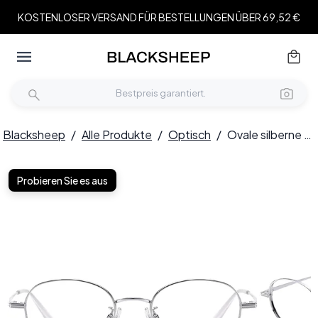
KOSTENLOSER VERSAND FÜR BESTELLUNGEN ÜBER 69,52 €
Blacksheep
/
Alle Produkte
/
Optisch
/
Ovale silberne Titanbrille #BS1913-0249
Probieren Sie es aus