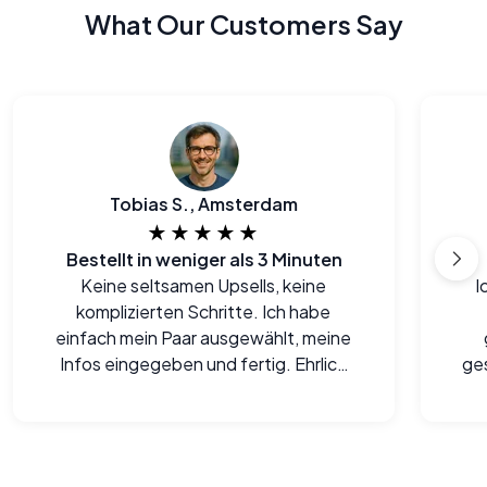
What Our Customers Say
Tobias S., Amsterdam
★★★★★
Bestellt in weniger als 3 Minuten
Keine seltsamen Upsells, keine
I
komplizierten Schritte. Ich habe
einfach mein Paar ausgewählt, meine
Infos eingegeben und fertig. Ehrlich
ge
gesagt, einer der einfachsten Online-
i
Checkouts, die ich seit langem
gemacht habe.