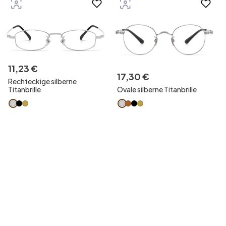
11
,
23
€
17
,
30
€
Rechteckige silberne
Titanbrille
Ovale silberne Titanbrille