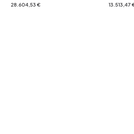
humanoider Roboter
m 35 kg
28
.
604
,
53
€
13
.
513
,
47