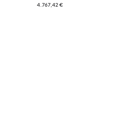
Familiengesundheitsmanagement-
4
.
767
,
42
€
Roboter