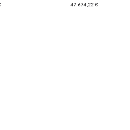
Walker Base
€
47
.
674
,
22
€