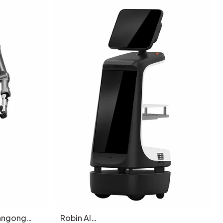
iangong
Robin AI