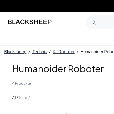
Blacksheep
/
Technik
/
KI-Roboter
/
Humanoider Robo
Humanoider Roboter
4 Produkte
All Filters