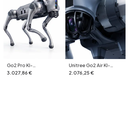
Go2 Pro KI-
Unitree Go2 Air KI-
Roboterhund mit
Roboterhund 15 kg 12
3
.
027
,
86
€
2
.
076
,
25
€
intelligenter
Motoren
Folgefunktion, 4G eSIM