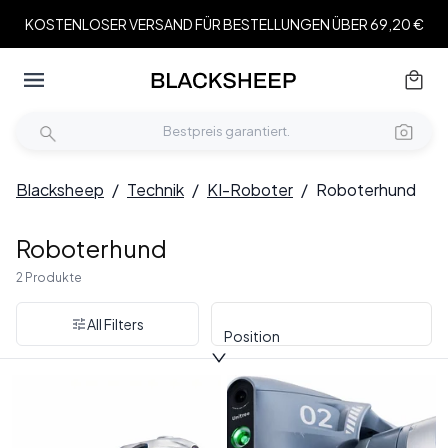
KOSTENLOSER VERSAND FÜR BESTELLUNGEN ÜBER 69,20 €
Blacksheep
/
Technik
/
KI-Roboter
/
Roboterhund
Roboterhund
2 Produkte
All Filters
Position