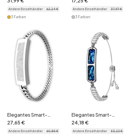
31
,
99
€
17
,
25
€
mit Nylonarmband
Herzfrequenz-, Schlaf-
Andere Einzelhändler
62
,
24
€
Andere Einzelhändler
37
,
97
€
und SpO2-
Überwachung
3 Farben
3 Farben
Elegantes Smart-
Elegantes Smart-
Armband mit
Armband mit
27
,
65
€
24
,
18
€
Aktivitätstracker –
Aktivitätstracker und
Andere Einzelhändler
60
,
85
€
Andere Einzelhändler
53
,
22
€
Herzfrequenz- und
Gesundheitsüberwachung