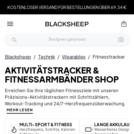
KOSTENLOSER VERSAND FÜR BESTELLUNGEN ÜBER 69,34 €
Blacksheep
/
Technik
/
Wearables
/
Fitnesstracker
AKTIVITÄTSTRACKER &
FITNESSARMBÄNDER SHOP
Erreichen Sie Ihre täglichen Fitnessziele mit unseren
Präzisions-Aktivitätstrackern mit Schrittzählern,
Workout-Tracking und 24/7-Herzfrequenzüberwachung.
MEHR LESEN
MULTI-SPORT & FITNESS
LANGE AKKULAUFZ
Herzfrequenz, Schritte, Kalorien
Wasserfestes Design &