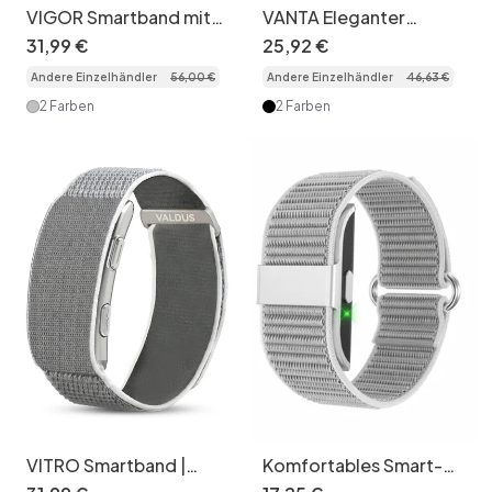
VIGOR Smartband mit
VANTA Eleganter
GPS-
Smart-Fitness-Tracker
31
,
99
€
25
,
92
€
Gesundheitstracker
mit komfortablem
Andere Einzelhändler
56
,
00
€
Andere Einzelhändler
46
,
63
€
(ohne Bildschirm)
Gummiband
2 Farben
2 Farben
VITRO Smartband |
Komfortables Smart-
EKG-Fitness-Tracker
Fitnessarmband |