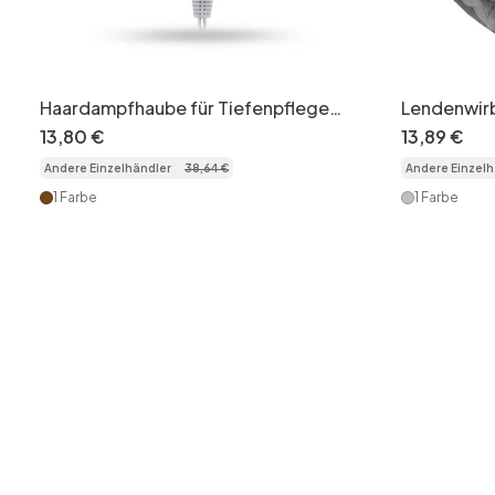
Haardampfhaube für Tiefenpflege
Lendenwir
und Wärmebehandlung
– 3 Wärme-
13
,
80
€
13
,
89
€
Andere Einzelhändler
38
,
64
€
Andere Einzelh
1 Farbe
1 Farbe