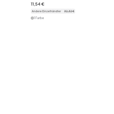
Massagegerät – kabellos und tragbar
11
,
54
€
Andere Einzelhändler
32
,
32
€
1 Farbe