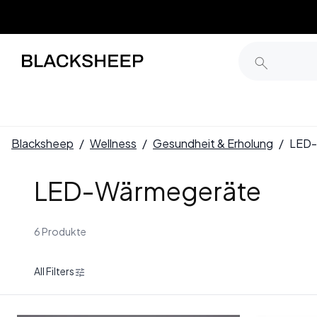
Blacksheep
/
Wellness
/
Gesundheit & Erholung
/
LED-
LED-Wärmegeräte
6 Produkte
All Filters